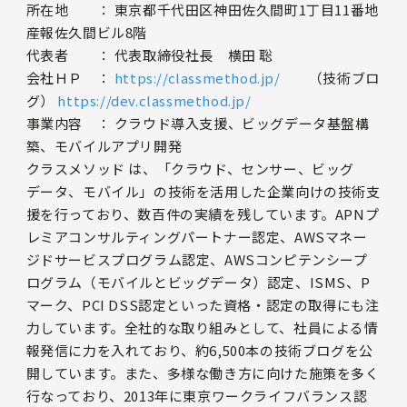
所在地 ： 東京都千代田区神田佐久間町1丁目11番地
産報佐久間ビル8階
代表者 ： 代表取締役社長 横田 聡
会社ＨＰ ：
https://classmethod.jp/
（技術ブロ
グ）
https://dev.classmethod.jp/
事業内容 ： クラウド導入支援、ビッグデータ基盤構
築、モバイルアプリ開発
クラスメソッド は、「クラウド、センサー、ビッグ
データ、モバイル」の技術を活用した企業向けの技術支
援を行っており、数百件の実績を残しています。APNプ
レミアコンサルティングパートナー認定、AWSマネー
ジドサービスプログラム認定、AWSコンピテンシープ
ログラム（モバイルとビッグデータ）認定、ISMS、P
マーク、PCI DSS認定といった資格・認定の取得にも注
力しています。全社的な取り組みとして、社員による情
報発信に力を入れており、約6,500本の技術ブログを公
開しています。また、多様な働き方に向けた施策を多く
行なっており、2013年に東京ワークライフバランス認