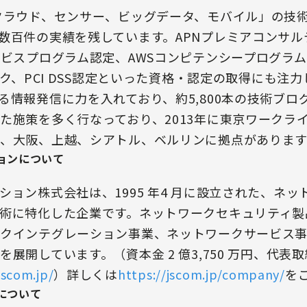
クラウド、センサー、ビッグデータ、モバイル」の技
数百件の実績を残しています。APNプレミアコンサル
ービスプログラム認定、AWSコンピテンシープログラ
ーク、PCI DSS認定といった資格・認定の取得にも注
る情報発信に力を入れており、約5,800本の技術ブロ
た施策を多く行なっており、2013年に東京ワークラ
、大阪、上越、シアトル、ベルリンに拠点があります
ョンについて
ション株式会社は、1995 年4 月に設立された、ネ
術に特化した企業です。ネットワークセキュリティ製
クインテグレーション事業、ネットワークサービス
展開しています。（資本金 2 億3,750 万円、代表取
jscom.jp/
）詳しくは
https://jscom.jp/company/
を
について