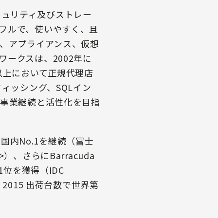
セキュリティ及びストレー
フルで、使いやすく、且
り、アプライアンス、仮想
ークスは、2002年に
以上において正規代理店
ィッシング、SQLイン
く事業継続と活性化を目指
荷実績で国内No.1を継続（冨士
さらにBarracuda
位を獲得（IDC
, June 2015 出荷台数で世界第