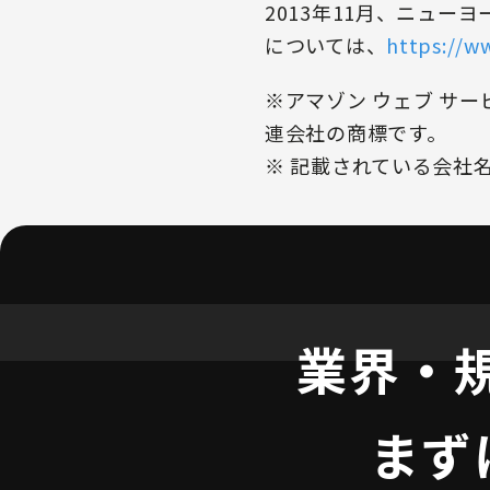
2013年11月、ニュ
については、
https://w
※アマゾン ウェブ サービ
連会社の商標です。
※ 記載されている会社
業界・
まず