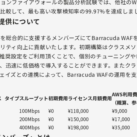
ションファイアウォールの製品分析試験では、他社のW
比較して、最も高い攻撃検知率の99.97%を達成しま
Fの提供について
を総合的に支援するメンバーズにてBarracuda WA
リティ向上に貢献いたします。初期構築はクラスメソ
奨設定をご利用頂くことで、個別のチューニングやBarr
、迅速に低価格で導入することができます。またクラ
イズとの連携によって、Barracuda WAFの運用を
AWS利用
ス タイプ
スループット
初期費用
ライセンス月額費用
（概算、参
m
100Mbps
¥0
¥118,000
¥9,000
200Mbps
¥0
¥150,000
¥17,000
400Mbps
¥0
¥198,000
¥35,000