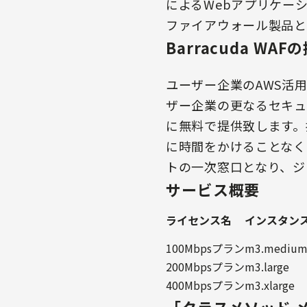
によるWebアプリケー
ファイアウォール製品と
Barracuda WA
ユーザー企業のAWS活用
ザー企業の更なるセキュ
に無料で提供致します。推
に時間をかけることなく
トの一次窓口となり、ジェ
サービス概要
ライセンス名
インスタン
100Mbpsプラン
m3.mediu
200Mbpsプラン
m3.large
400Mbpsプラン
m3.xlarge