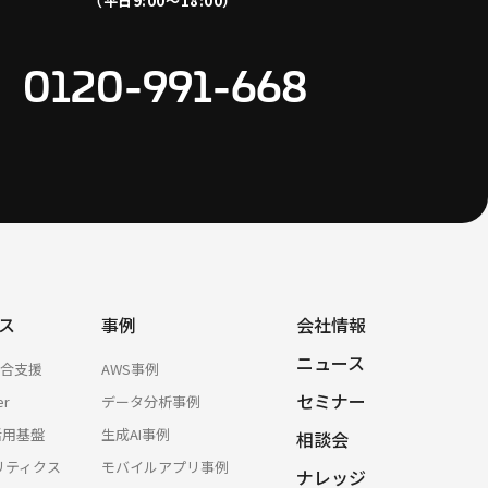
（平日9:00〜18:00）
0120-991-668
ス
事例
会社情報
ニュース
総合支援
AWS事例
セミナー
er
データ分析事例
活用基盤
生成AI事例
相談会
リティクス
モバイルアプリ事例
ナレッジ