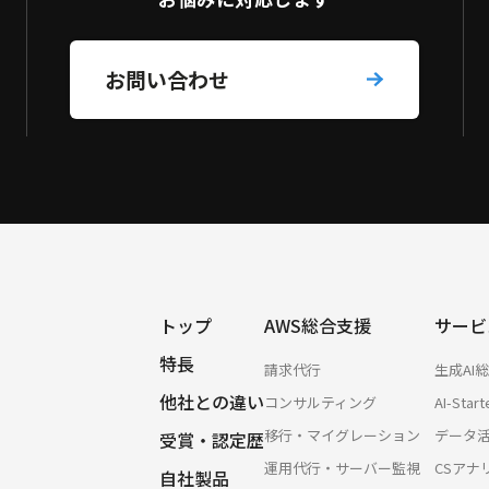
お問い合わせ
トップ
AWS総合支援
サービ
特長
請求代行
生成AI
他社との違い
コンサルティング
AI-Start
移行・マイグレーション
データ
受賞・認定歴
運用代行・サーバー監視
CSアナ
自社製品