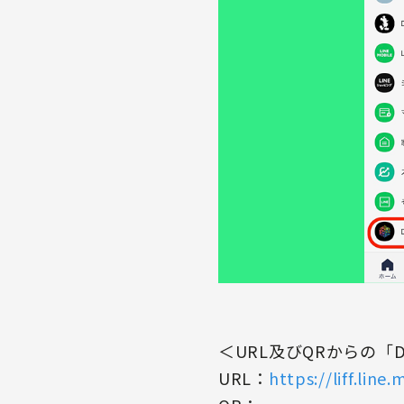
＜URL及びQRからの「De
URL：
https://liff.l