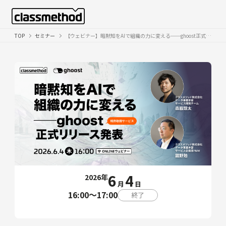
TOP
セミナー
【ウェビナー】暗黙知をAIで組織の力に変える──ghoost正式リリース発表
6
4
2026年
月
日
16:00〜17:00
終了