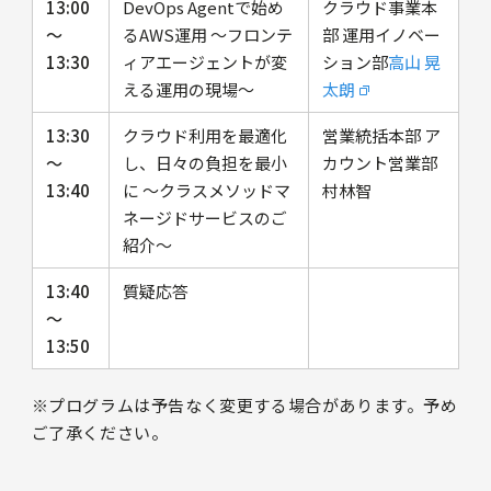
13:00
DevOps Agentで始め
クラウド事業本
〜
るAWS運用 〜フロンテ
部 運用イノベー
13:30
ィアエージェントが変
ション部
高山 晃
える運用の現場〜
太朗
13:30
クラウド利用を最適化
営業統括本部 ア
〜
し、日々の負担を最小
カウント営業部
13:40
に 〜クラスメソッドマ
村林智
ネージドサービスのご
紹介〜
13:40
質疑応答
〜
13:50
※プログラムは予告なく変更する場合があります。予め
ご了承ください。