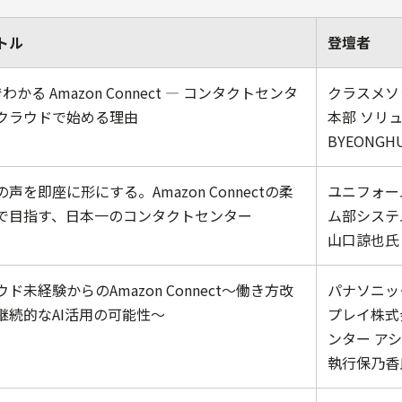
トル
登壇者
わかる Amazon Connect ― コンタクトセンタ
クラスメソ
クラウドで始める理由
本部 ソリ
BYEONGH
声を即座に形にする。Amazon Connectの柔
ユニフォー
で目指す、日本一のコンタクトセンター
ム部システ
山口諒也氏
ド未経験からのAmazon Connect～働き方改
パナソニッ
継続的なAI活用の可能性～
プレイ株式
ンター ア
執行保乃香