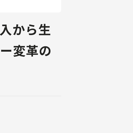
 導入から生
ター変革の