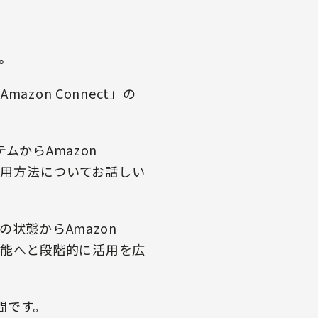
。
on Connect」の
。
ムからAmazon
活用方法についてお話しい
状態からAmazon
機能へと段階的に活用を広
間です。