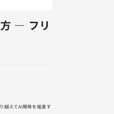
方 ― フリ
り越えてAI開発を推進す