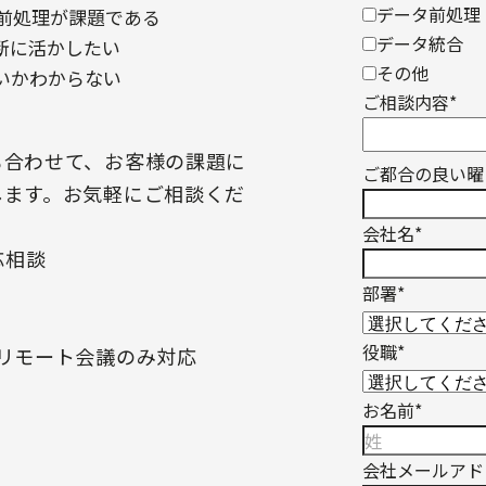
データ前処理
の前処理が課題である
データ統合
断に活かしたい
その他
いかわからない
ご相談内容
*
も合わせて、お客様の課題に
ご都合の良い曜
します。お気軽にご相談くだ
会社名
*
応相談
部署
*
役職
*
リモート会議のみ対応
お名前
*
会社メールアド