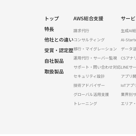
トップ
AWS総合支援
サービ
特長
請求代行
生成AI
他社との違い
コンサルティング
AI-Start
移行・マイグレーション
データ
受賞・認定歴
運用代行・サーバー監視
CSアナ
自社製品
サポート・問い合わせ対応
LINE
取扱製品
セキュリティ設計
アプリ
技術アドバイザー
IoTア
グローバル活用支援
業界別
トレーニング
エリア