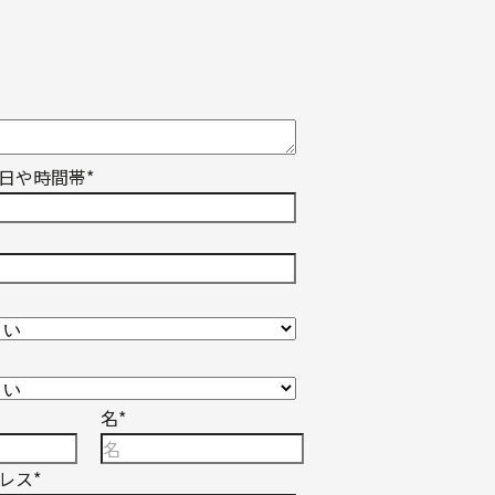
日や時間帯
*
名
*
レス
*