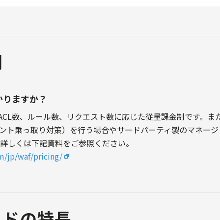
問
かりますか？
eb ACL数、ルール数、リクエスト数に応じた従量課金制です。
ウント乗っ取り対策）を行う場合やサードパーティ製のマネー
。詳しくは下記資料をご参照ください。
m/jp/waf/pricing/
ッドの特長