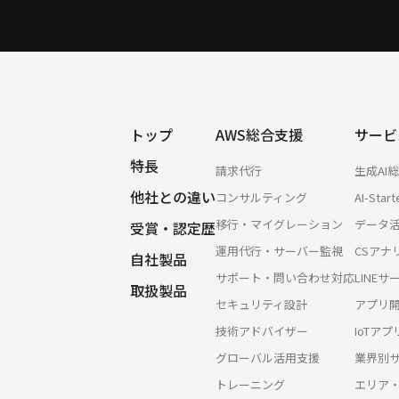
トップ
AWS総合支援
サービ
特長
請求代行
生成AI
他社との違い
コンサルティング
AI-Start
移行・マイグレーション
データ
受賞・認定歴
運用代行・サーバー監視
CSアナ
自社製品
サポート・問い合わせ対応
LINE
取扱製品
セキュリティ設計
アプリ
技術アドバイザー
IoTア
グローバル活用支援
業界別
トレーニング
エリア