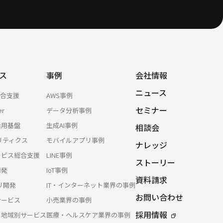
ス
事例
会社情報
ニュース
総合支援
AWS事例
セミナー
er
データ分析事例
活用基盤
生成AI事例
相談会
リティクス
モバイルアプリ事例
ナレッジ
サービス総合支援
LINE事例
ストーリー
開発
IoT事例
資料請求
プリ開発
IT・インターネット業界の事例
お問い合わせ
サービス
小売業界の事例
採用情報
・地域別サービス
医療・ヘルスケア業界の事例