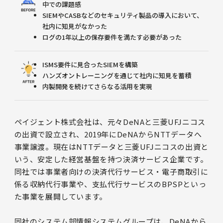
中での課題感
SIEMやCASBなどのセキュリティ製品の導入において、
社内に知見がなかった
ログの1年以上の保存要件を満たす必要があった
ISMS要件に見合ったSIEMを構築
ハンズオントレーニングを通じて社内に知見を蓄積
内製開発を続けてさらなる活用を実現
ペイジェント株式会社は、元々DeNAと三菱UFJニコス
の出資で設立され、2019年にDeNAからNTTデータへ
事業譲渡。現在はNTTデータと三菱UFJニコスの出資と
いう、安定した経営基盤を持つ決済サービス企業です。
同社では事業者向けの決済代行サービス・電子商取引に
係る収納代行事業や、支払代行サービスのBPSPといっ
た事業を展開しています。
同社のシステム部情報システムグループは、DeNAから