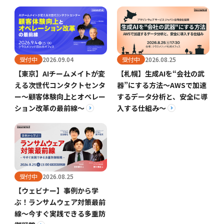
受付中
2026.09.04
受付中
2026.08.25
【東京】AIチームメイトが変
【札幌】生成AIを“会社の武
える次世代コンタクトセンタ
器”にする方法〜AWSで加速
ー～顧客体験向上とオペレー
するデータ分析と、安全に導
ション改革の最前線～
入する仕組み〜
受付中
2026.08.25
【ウェビナー】事例から学
ぶ！ランサムウェア対策最前
線～今すぐ実践できる多重防