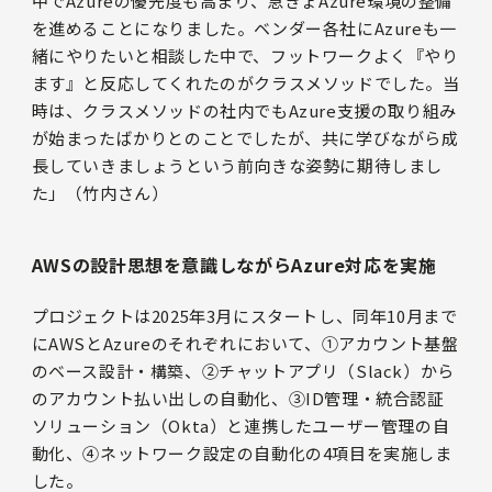
中でAzureの優先度も高まり、急きょAzure環境の整備
を進めることになりました。ベンダー各社にAzureも一
緒にやりたいと相談した中で、フットワークよく『やり
ます』と反応してくれたのがクラスメソッドでした。当
時は、クラスメソッドの社内でもAzure支援の取り組み
が始まったばかりとのことでしたが、共に学びながら成
長していきましょうという前向きな姿勢に期待しまし
た」（竹内さん）
AWSの設計思想を意識しながらAzure対応を実施
プロジェクトは2025年3月にスタートし、同年10月まで
にAWSとAzureのそれぞれにおいて、①アカウント基盤
のベース設計・構築、②チャットアプリ（Slack）から
のアカウント払い出しの自動化、③ID管理・統合認証
ソリューション（Okta）と連携したユーザー管理の自
動化、④ネットワーク設定の自動化の4項目を実施しま
した。