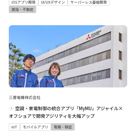
iOSアプリ開発
UI/UXデザイン
サーバーレス基盤開発
建設・不動産
三菱電機株式会社
空調・家電制御の統合アプリ「MyMU」アジャイル×
オフショアで開発アジリティを大幅アップ
IoT
モバイルアプリ
電機・精密