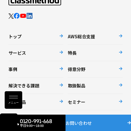
トップ
AWS総合支援
サービス
特長
事例
得意分野
解決できる課題
取扱製品
自社製品
セミナー
メニュー
資料請求
ニュース
0120-991-668
お問い合わせ
平日9:00〜18:00