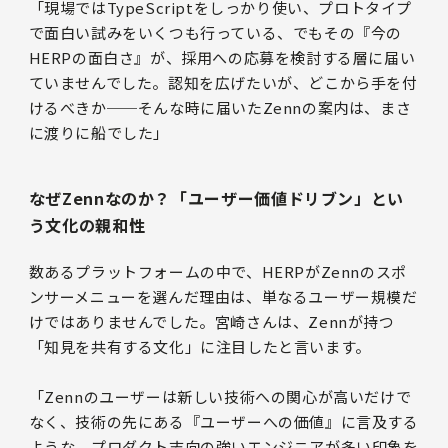
「現場ではTypeScriptをしっかり使い、プロトタイプ
で面白い試みをいくつも行っている、でもその『今の
HERPの面白さ』が、採用への応募を検討する層に届い
ていませんでした。認知を広げたいが、どこから手を付
けるべきか──そんな時に届いたZennの案内は、まさ
に渡りに船でした」
なぜZennなのか？「ユーザー価値ドリブン」とい
う文化の親和性
数あるプラットフォームの中で、HERPがZennのスポ
ンサーメニューを選んだ理由は、単なるユーザー規模だ
けではありませんでした。宮崎さんは、Zennが持つ
「知見を共有する文化」に注目したと言います。
「Zennのユーザーは新しい技術への関心が高いだけで
なく、技術の先にある『ユーザーへの価値』に言及する
ような、プロダクト志向の強いエンジニアが多い印象を