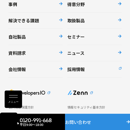
事例
得意分野
解決できる課題
取扱製品
自社製品
セミナー
資料請求
ニュース
会社情報
採用情報
メニュー
個人情報保護方針
情報セキュリティ基本方針
AI倫理ポリシー
サステナビリティポリシー
0120-991-668
お問い合わせ
クッキーの取り扱い
English
平日9:00〜18:00