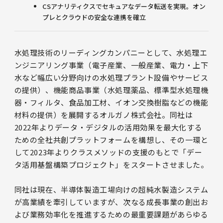
CSアナリティクスでセキュアなデータ転送を実現。オン
プレとクラウドの安全な連携を確立
水処理技術のリーディングカンパニーとして、水処理エ
ンジニアリング事業（電子産業、一般産業、電力・上下
水など幅広い分野向けの水処理プラント設備やサービス
の提供）、機能商品事業（水処理薬品、標準型水処理機
器・フィルタ、食品加工材、イオン交換樹脂などの機能
材料の提供）を展開するオルガノ株式会社。同社は
2022年よりデータ・デジタルの活用効果を最大化する
ための全社共創プラットフォームを構想し、その一環と
して2023年よりクラスメソッドの支援のもとで「デー
タ活用基盤構築プロジェクト」をスタートさせました。
同社は現在、半導体製造工場向けの超純水製造システム
が高業績を牽引していますが、次なる成長事業の創出お
よび業務効率化を推進するための最重要課題があらゆる