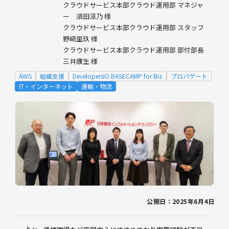
クラウドサービス本部クラウド運用部 マネジャ
ー 須田涼乃 様
クラウドサービス本部クラウド運用部 スタッフ
野﨑里玖 様
クラウドサービス本部クラウド運用部 部付部長
三井康生 様
AWS
組織支援
DevelopersIO BASECAMP for Biz
プロパゲート
IT・インターネット
運輸・物流
公開日：2025年6月4日