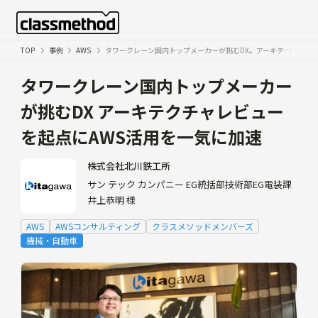
TOP
事例
AWS
タワークレーン国内トップメーカーが挑むDX。アーキテクチャレビューを起点にAWS活用を一気に加速
タワークレーン国内トップメーカー
が挑むDX
アーキテクチャレビュー
を起点にAWS活用を一気に加速
株式会社北川鉄工所
サン テック カンパニー EG統括部技術部EG電装課
井上恭明 様
AWS
AWSコンサルティング
クラスメソッドメンバーズ
機械・自動車