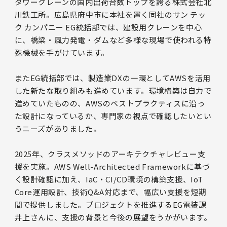
タワークレーンの国内出荷台数トップを誇る株式会社北
川鉄工所。広島県府中市に本社を置く同社のサン テッ
ク カンパニー EG統括部では、建設用クレーンを中心
に、橋梁・風力発電・ダムなど多様な現場で使われる特
殊機械を手がけています。
またEG統括部では、製造業DXの一環としてAWSを活用
した新たな取り組みも進めています。環境構築は自力で
進めていたものの、AWSのベストプラクティスに沿っ
た設計になっているか、専門家の視点で確認したいとい
うニーズがありました。
2025年、クラスメソッドのアーキテクチャレビュー支
援を実施。AWS Well-Architected Frameworkに基づ
く設計確認に加え、IaC・CI/CD環境の構築支援、IoT
Core運用設計、技術Q&A対応まで、幅広い支援を短期
間で提供しました。プロジェクトを推進するEG電装課
井上さんに、支援の背景と今後の展望をうかがいます。