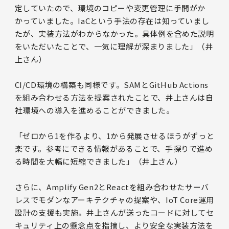
定していたので、環境のコピーや変更管理に手間がか
かっていました。IaCという手法の存在は知っていまし
たが、実装方法がわからなかった。具体例を含めた説明
をいただいたことで、一気に理解が深まりました」（井
上さん）
CI/CD環境の構築も同様です。SAMとGitHub Actions
を組み合わせる方法を提案されたことで、井上さんは自
社環境への導入を進めることができました。
「ゼロから1を作るより、1から発展させるほうがずっと
楽です。参考にできる情報があることで、手探りで進め
る時間を大幅に短縮できました」（井上さん）
さらに、Amplify Gen2とReactを組み合わせたサーバ
レスでモダンなアーキテクチャの提案や、IoT Core運用
設計の支援も実施。井上さんが送ったコードに対してセ
キュリティ上の懸念点を指摘し、より安全な実装方法を