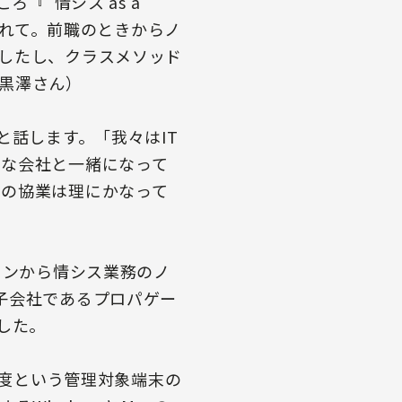
『”情シス as a
われて。前職のときからノ
したし、クラスメソッド
黒澤さん）
と話します。「我々はIT
意な会社と一緒になって
との協業は理にかなって
ョンから情シス業務のノ
子会社であるプロパゲー
した。
0台程度という管理対象端末の