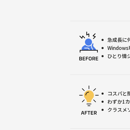
急成長に
Windo
ひとり情
コスパと簡易
わずか1
クラスメ