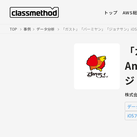
トップ
AWS
TOP
事例
データ分析
「ガスト」「バーミヤン」「ジョナサン」iOS 
「
A
ジ
株式
デー
iO