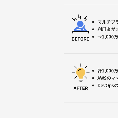
マルチブ
利用者が
→1,00
計1,00
AWSの
DevOp