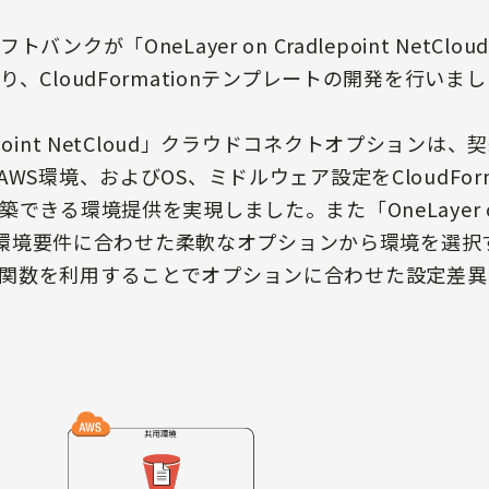
ンクが「OneLayer on Cradlepoint NetC
、CloudFormationテンプレートの開発を行いま
radlepoint NetCloud」クラウドコネクトオプション
WS環境、およびOS、ミドルウェア設定をCloudForm
きる環境提供を実現しました。また「OneLayer on Cr
客様の環境要件に合わせた柔軟なオプションから環境を選
ion」の関数を利用することでオプションに合わせた設定