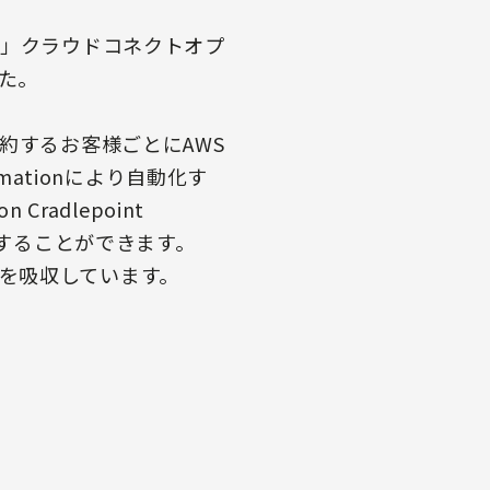
loud」クラウドコネクトオプ
した。
は、契約するお客様ごとにAWS
ationにより自動化す
adlepoint
択することができます。
差異を吸収しています。